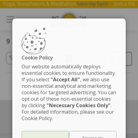
 on Yoga, Breathwork & Meditation.
Save my Spot
Join a f
9
Cookie Policy
(3)
Our website automatically deploys
essential cookies to ensure functionality.
If you select
"Accept All"
, we also use
non-essential analytical and marketing
cookies for targeted advertising. You can
opt out of these non-essential cookies
by clicking
"Necessary Cookies Only"
.
For detailed information, please see our
Left box align left
Right box align right
Cookie Policy.