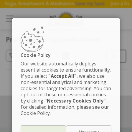
p on Yoga, Breathwork & Meditation.
Save my Spot
Join a 
Profundiza en tus meditaciones
Cookie Policy
(3)
Our website automatically deploys
essential cookies to ensure functionality.
If you select
"Accept All"
, we also use
non-essential analytical and marketing
cookies for targeted advertising. You can
opt out of these non-essential cookies
by clicking
"Necessary Cookies Only"
.
For detailed information, please see our
Left box align left
Right box align right
Cookie Policy.