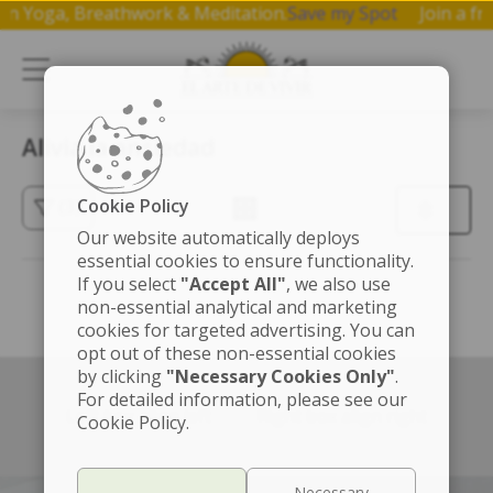
op on Yoga, Breathwork & Meditation.
Save my Spot
Join a
Alivia la ansiedad
Cookie Policy
(3)
Our website automatically deploys
essential cookies to ensure functionality.
If you select
"Accept All"
, we also use
non-essential analytical and marketing
cookies for targeted advertising. You can
opt out of these non-essential cookies
by clicking
"Necessary Cookies Only"
.
For detailed information, please see our
Left box align left
Right box align right
Cookie Policy.