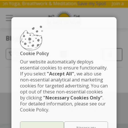
hop on Yoga, Breathwork & Meditation.
Save my Spot
Join 
Blog5
Cookie Policy
(3)
Our website automatically deploys
essential cookies to ensure functionality.
If you select
"Accept All"
, we also use
non-essential analytical and marketing
cookies for targeted advertising. You can
opt out of these non-essential cookies
by clicking
"Necessary Cookies Only"
.
For detailed information, please see our
Left box align left
Right box align right
Cookie Policy.