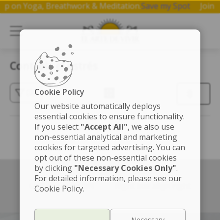
kshop on Yoga, Breathwork & Meditation.
Save my Spot
Joi
Controla el estrés
Cookie Policy
(3)
Our website automatically deploys
essential cookies to ensure functionality.
If you select
"Accept All"
, we also use
non-essential analytical and marketing
cookies for targeted advertising. You can
opt out of these non-essential cookies
by clicking
"Necessary Cookies Only"
.
For detailed information, please see our
Left box align left
Right box align right
Cookie Policy.