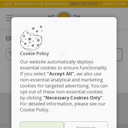
 on Yoga, Breathwork & Meditation.
Save my Spot
Join a fr
OUR CENTERS
Cookie Policy
(3)
Our website automatically deploys
essential cookies to ensure functionality.
If you select
"Accept All"
, we also use
non-essential analytical and marketing
cookies for targeted advertising. You can
opt out of these non-essential cookies
by clicking
"Necessary Cookies Only"
.
For detailed information, please see our
Left box align left
Right box align right
Cookie Policy.