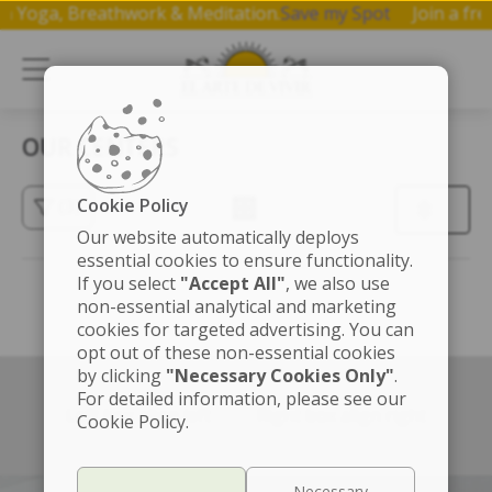
p on Yoga, Breathwork & Meditation.
Save my Spot
Join a 
OUR CENTERS
Cookie Policy
(3)
Our website automatically deploys
essential cookies to ensure functionality.
If you select
"Accept All"
, we also use
non-essential analytical and marketing
cookies for targeted advertising. You can
opt out of these non-essential cookies
by clicking
"Necessary Cookies Only"
.
For detailed information, please see our
Left box align left
Right box align right
Cookie Policy.