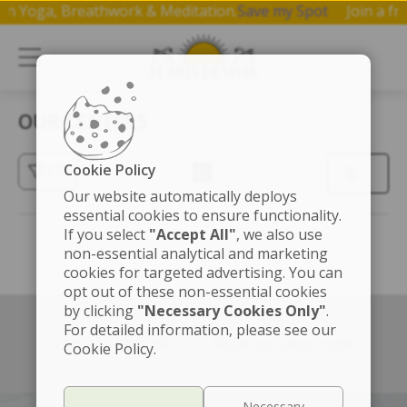
op on Yoga, Breathwork & Meditation.
Save my Spot
Join a
OUR CENTERS
Cookie Policy
(3)
Our website automatically deploys
essential cookies to ensure functionality.
If you select
"Accept All"
, we also use
non-essential analytical and marketing
cookies for targeted advertising. You can
opt out of these non-essential cookies
by clicking
"Necessary Cookies Only"
.
For detailed information, please see our
Left box align left
Right box align right
Cookie Policy.