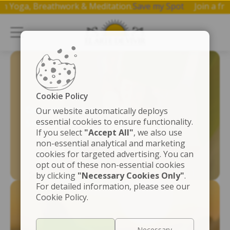
op on Yoga, Breathwork & Meditation.
Save my Spot
Join a
Cookie Policy
Controla el estrés
Our website automatically deploys
essential cookies to ensure functionality.
5 días
If you select
"Accept All"
, we also use
non-essential analytical and marketing
cookies for targeted advertising. You can
opt out of these non-essential cookies
by clicking
"Necessary Cookies Only"
.
For detailed information, please see our
Cookie Policy.