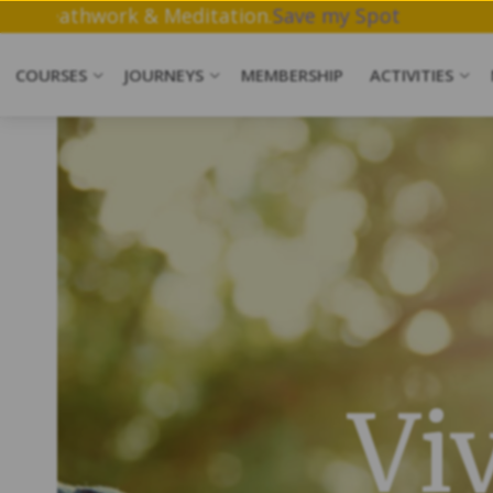
n a free 1 hr workshop on Yoga, Breathwork & Medit
COURSES
JOURNEYS
MEMBERSHIP
ACTIVITIES
Vi