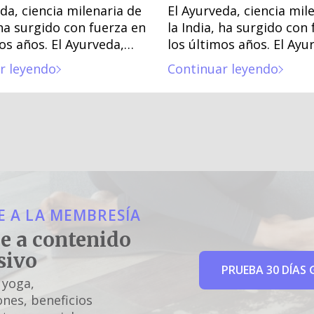
da, ciencia milenaria de
El Ayurveda, ciencia mil
 ha surgido con fuerza en
la India, ha surgido con
os años. El Ayurveda,
los últimos años. El Ayu
ilenaria de la India, ha
ciencia milenaria de la I
r leyendo
Continuar leyendo
on fuerza en los
surgido con fuerza en l
años.
últimos años.
 A LA MEMBRESÍA
e a contenido
sivo
PRUEBA 30 DÍAS 
 yoga,
nes, beneficios