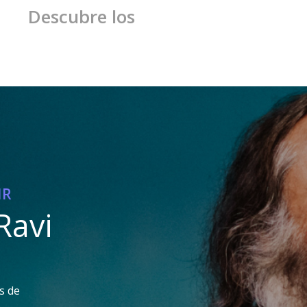
escubre los
IR
Ravi
s de