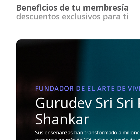
Beneficios de tu membresía
D
descuentos exclusivos para ti
FUNDADOR DE EL ARTE DE VIV
Gurudev Sri Sri 
Shankar
Sus enseñanzas han transformado a millone