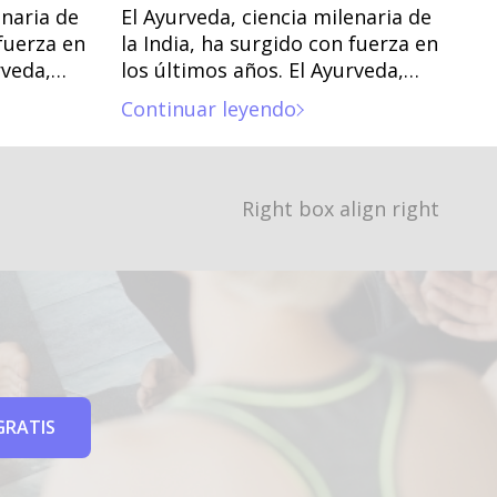
enaria de
El Ayurveda, ciencia milenaria de
 fuerza en
la India, ha surgido con fuerza en
rveda,
los últimos años. El Ayurveda,
ndia, ha
ciencia milenaria de la India, ha
Continuar leyendo
os
surgido con fuerza en los
últimos años.
Right box align right
GRATIS