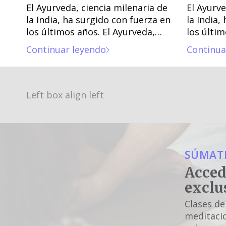
El Ayurveda, ciencia milenaria de
El Ayurve
la India, ha surgido con fuerza en
la India,
los últimos años. El Ayurveda,
los últim
ciencia milenaria de la India, ha
ciencia m
Continuar leyendo
Continua
surgido con fuerza en los
surgido c
últimos años.
últimos 
Left box align left
SÚMATE
Acced
exclu
Clases de
meditacio