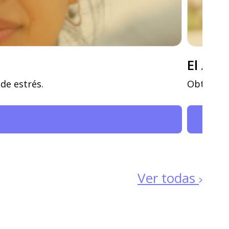
El Art
 de estrés.
Obtendrás
Ver todas