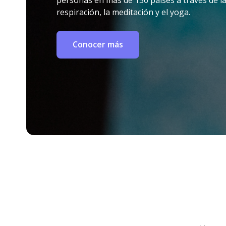
personas en más de 156 países a través de l
respiración, la meditación y el yoga.
Conocer más