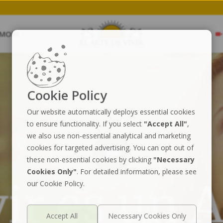
ation.
Save my Spot
MORE
Cookie Policy
Our website automatically deploys essential cookies
to ensure functionality. If you select
"Accept All"
,
we also use non-essential analytical and marketing
cookies for targeted advertising. You can opt out of
these non-essential cookies by clicking
"Necessary
Cookies Only"
. For detailed information, please see
vir es un A
our Cookie Policy.