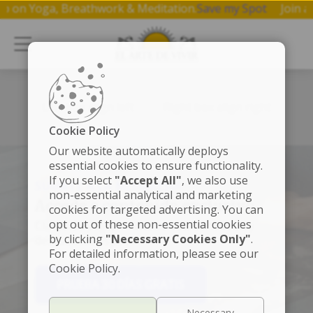
kshop on Yoga, Breathwork & Meditation.
Save my Spot
Joi
Left box align left
Right box align right
Cookie Policy
Our website automatically deploys
essential cookies to ensure functionality.
If you select
"Accept All"
, we also use
SÚMATE A LA MEMBRESÍA
non-essential analytical and marketing
Accede a contenido exclusivo
cookies for targeted advertising. You can
opt out of these non-essential cookies
Clases de yoga, meditaciones, beneficios y
by clicking
"Necessary Cookies Only"
.
descuentos especiales.
For detailed information, please see our
Cookie Policy.
PRUEBA 30 DÍAS GRATIS