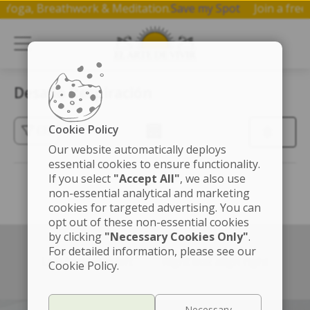
 on Yoga, Breathwork & Meditation.
Save my Spot
Join a f
Desafio Respiración
Cookie Policy
(3)
Our website automatically deploys
essential cookies to ensure functionality.
If you select
"Accept All"
, we also use
non-essential analytical and marketing
cookies for targeted advertising. You can
opt out of these non-essential cookies
by clicking
"Necessary Cookies Only"
.
For detailed information, please see our
Left box align left
Right box align right
Cookie Policy.