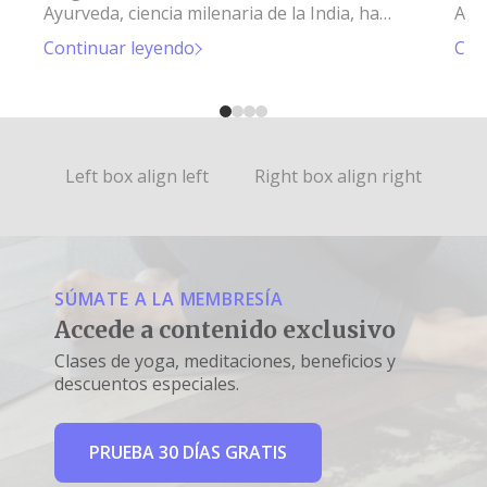
Ayurveda, ciencia milenaria de la India, ha
Ayur
surgido con fuerza en los últimos años.
sur
Continuar leyendo
Con
Left box align left
Right box align right
SÚMATE A LA MEMBRESÍA
Accede a contenido exclusivo
Clases de yoga, meditaciones, beneficios y
descuentos especiales.
PRUEBA 30 DÍAS GRATIS