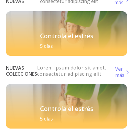
NUEVAS
consectetur adipiscing elit
más
Controla el estrés
5 días
Lorem ipsum dolor sit amet,
NUEVAS
Ver
COLECCIONES
consectetur adipiscing elit
más
Controla el estrés
5 días