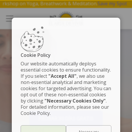
e 1 hr workshop on Yoga, Breathwork & Meditation.
Save my 
Cookie Policy
Our website automatically deploys
essential cookies to ensure functionality.
If you select
"Accept All"
, we also use
non-essential analytical and marketing
Meditar
cookies for targeted advertising. You can
opt out of these non-essential cookies
Experimenta el verdadero descanso.
by clicking
"Necessary Cookies Only"
.
For detailed information, please see our
Cookie Policy.
PROBAR 30 DÍAS GRATIS